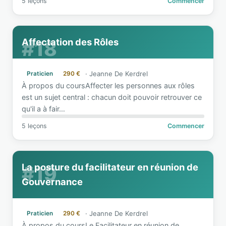
5 leçons
Commencer
Affectation des Rôles
#18
·
Jeanne De Kerdrel
Praticien
290 €
À propos du coursAffecter les personnes aux rôles
est un sujet central : chacun doit pouvoir retrouver ce
qu'il a à fair
…
5 leçons
Commencer
La posture du facilitateur en réunion de
#19
Gouvernance
·
Jeanne De Kerdrel
Praticien
290 €
À propos du coursLe Facilitateur en réunion de