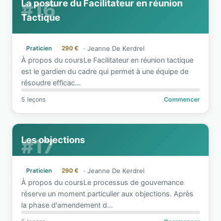
La posture du Facilitateur en réunion
#16
Tactique
·
Jeanne De Kerdrel
Praticien
290 €
À propos du coursLe Facilitateur en réunion tactique
est le gardien du cadre qui permet à une équipe de
résoudre efficac
…
5 leçons
Commencer
Les objections
#17
·
Jeanne De Kerdrel
Praticien
290 €
À propos du coursLe processus de gouvernance
réserve un moment particulier aux objections. Après
la phase d'amendement d
…