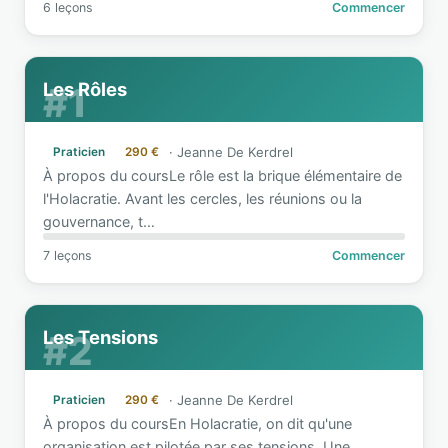
6 leçons
Commencer
Les Rôles
#1
·
Jeanne De Kerdrel
Praticien
290 €
À propos du coursLe rôle est la brique élémentaire de
l'Holacratie. Avant les cercles, les réunions ou la
gouvernance, t
…
7 leçons
Commencer
Les Tensions
#2
·
Jeanne De Kerdrel
Praticien
290 €
À propos du coursEn Holacratie, on dit qu'une
organisation est pilotée par ses tensions. Une